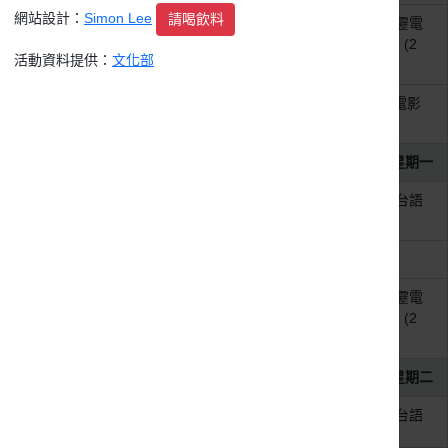
網站設計：
Simon Lee
請喝飲料
整天
童演童語兒童閱讀推廣活動-霹靂電
影日《奇人密碼—古羅布之謎》(2
活動資料提供：
文化部
場)
上午10:00 - 上午11:30
2026年8月【和美鎮立圖書館-電影
欣賞】
2026年8月3日
星期一
整天
【守護精靈-地底人入侵】臺灣台語
動畫
整天
VR沉浸探險【消失的法老】
整天
童演童語兒童閱讀推廣活動-霹靂電
影日《奇人密碼—古羅布之謎》(2
場)
2026年8月4日
星期二
整天
【守護精靈-地底人入侵】臺灣台語
動畫