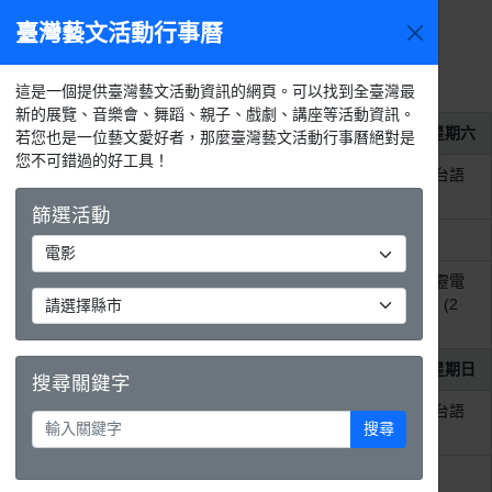
臺灣藝文活動行事曆
2026年8
今天
活動
月
選單
月
週
天
活動列表
這是一個提供臺灣藝文活動資訊的網頁。可以找到全臺灣最
新的展覽、音樂會、舞蹈、親子、戲劇、講座等活動資訊。
2026年8月1日
星期六
若您也是一位藝文愛好者，那麼臺灣藝文活動行事曆絕對是
您不可錯過的好工具！
整天
【守護精靈-地底人入侵】臺灣台語
動畫
篩選活動
整天
VR沉浸探險【消失的法老】
整天
童演童語兒童閱讀推廣活動-霹靂電
影日《奇人密碼—古羅布之謎》(2
場)
2026年8月2日
星期日
搜尋關鍵字
整天
【守護精靈-地底人入侵】臺灣台語
搜尋
動畫
整天
VR沉浸探險【消失的法老】