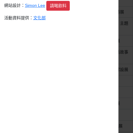
整天
「六廿四故事館」常設展
網站設計：
Simon Lee
請喝飲料
整天
「四面亮麗，八方驚奇」玻璃特展
活動資料提供：
文化部
整天
「大溪有緣客－客家文化現蹤」主題
特展
整天
「大溪知己」大溪創生館常設展
整天
「大溪老厝邊」警察宿舍群生活故事
常設展
整天
「花開四季‧新瓦紅」新瓦屋常設展
整天
「解密哨船頭」歴史展覽
整天
「開箱大溪」常設展
整天
「黃埔新村展示館」歷史文物展
整天
AI工藝臺灣‧世代智慧
整天
POP! POP! POP!流行音樂互動展