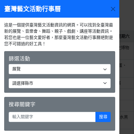
臺灣藝文活動行事曆
2026年8
今天
活動
月
選單
月
週
天
活動列表
這是一個提供臺灣藝文活動資訊的網頁。可以找到全臺灣最
新的展覽、音樂會、舞蹈、親子、戲劇、講座等活動資訊。
2026年8月1日
星期六
若您也是一位藝文愛好者，那麼臺灣藝文活動行事曆絕對是
您不可錯過的好工具！
整天
在這裡，與大家相遇—國立歷史博物
館常設展
篩選活動
整天
攝影應用班戶外教學-台北大巨蛋、
松山文創園區
整天
科博館《大地瑰寶》礦物常設展
整天
115年文化志工招募
搜尋關鍵字
整天
《穿越時空的航海家》
搜尋
整天
《謎知的冒險─開箱百年前的量水黑
科技》量水器室特展