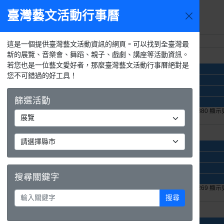
臺灣藝文活動行事曆
活動選單
週日
週一
這是一個提供臺灣藝文活動資訊的網頁。可以找到全臺灣最
新的展覽、音樂會、舞蹈、親子、戲劇、講座等活動資訊。
26日
27日
若您也是一位藝文愛好者，那麼臺灣藝文活動行事曆絕對是
在這裡，與大家相遇—國立歷史博物館常設展
您不可錯過的好工具！
攝影應用班戶外教學-台北大巨蛋、松山文創園區
科博館《大地瑰寶》礦物常設展
篩選活動
115年文化志工招募
+381 顯示更多
+381 顯示更多
+380 顯
2日
3日
在這裡，與大家相遇—國立歷史博物館常設展
攝影應用班戶外教學-台北大巨蛋、松山文創園區
科博館《大地瑰寶》礦物常設展
搜尋關鍵字
115年文化志工招募
+266 顯示更多
+265 顯示更多
+269 顯
搜尋
9日
10日
在這裡，與大家相遇—國立歷史博物館常設展