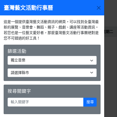
臺灣藝文活動行事曆
2026年8
今天
活動
月
選單
月
週
天
活動列表
這是一個提供臺灣藝文活動資訊的網頁。可以找到全臺灣最
新的展覽、音樂會、舞蹈、親子、戲劇、講座等活動資訊。
2026年8月18日
星期二
若您也是一位藝文愛好者，那麼臺灣藝文活動行事曆絕對是
您不可錯過的好工具！
整天
【2026點點限時集】每月18號 限量免費搶100點
篩選活動
搜尋關鍵字
搜尋