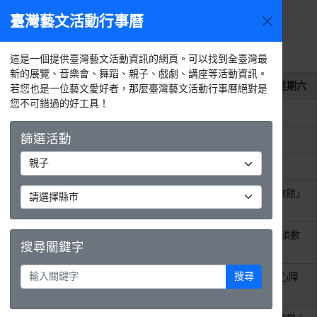
臺灣藝文活動行事曆
2026年8
今天
活動
月
選單
月
週
天
活動列表
這是一個提供臺灣藝文活動資訊的網頁。可以找到全臺灣最
新的展覽、音樂會、舞蹈、親子、戲劇、講座等活動資訊。
2026年8月1日
星期六
若您也是一位藝文愛好者，那麼臺灣藝文活動行事曆絕對是
您不可錯過的好工具！
整天
科博館《奇幻自然》常設展
篩選活動
整天
《定格微光》線上攝影展
整天
115年「掌藝薪傳-大師工作坊」
整天
國立歷史博物館「我的想像博物館」
得獎作品微型展 .ᐟ
整天
《微微震動的小情小愛──張峻碩數
搜尋關鍵字
位感手繪展》
搜尋
整天
《DAYDREAMING——歐亞身心障
礙者藝術巡迴展》