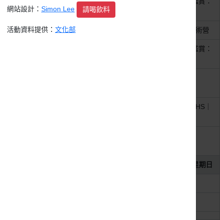
整天
【新月．藝術鑑賞】中國藝術鑑賞：
網站設計：
Simon Lee
請喝飲料
大清盛世的到來！
活動資料提供：
文化部
整天
孟焦畫坊2026暑期漫畫.童畫藝術營
整天
【新月．藝術鑑賞】西洋藝術鑑賞：
20世紀．混亂的新世界
整天
《並非一個人醒著》 施榮傑
IVANSHIH 印花創作個展
整天
積吶虹光｜青天白日滿地虹 : RHS｜
沒有敵人的幾何
整天
《在 枝 葉 之 下 Beneath The
Leaves》
2026年8月2日
星期日
整天
科博館《奇幻自然》常設展
整天
《定格微光》線上攝影展