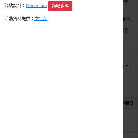
整天
【新月．藝術鑑賞】中國藝術鑑賞：
網站設計：
Simon Lee
請喝飲料
大清盛世的到來！
活動資料提供：
文化部
整天
孟焦畫坊2026暑期漫畫.童畫藝術營
整天
【新月．藝術鑑賞】西洋藝術鑑賞：
20世紀．混亂的新世界
整天
《並非一個人醒著》 施榮傑
IVANSHIH 印花創作個展
整天
積吶虹光｜青天白日滿地虹 : RHS｜
沒有敵人的幾何
整天
《在 枝 葉 之 下 Beneath The
Leaves》
2026年8月2日
星期日
整天
科博館《奇幻自然》常設展
整天
《定格微光》線上攝影展