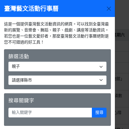
臺灣藝文活動行事曆
2026年8
今天
活動
月
選單
月
週
天
活動列表
這是一個提供臺灣藝文活動資訊的網頁。可以找到全臺灣最
新的展覽、音樂會、舞蹈、親子、戲劇、講座等活動資訊。
2026年8月1日
星期六
若您也是一位藝文愛好者，那麼臺灣藝文活動行事曆絕對是
您不可錯過的好工具！
整天
科博館《奇幻自然》常設展
篩選活動
整天
《定格微光》線上攝影展
整天
115年「掌藝薪傳-大師工作坊」
整天
國立歷史博物館「我的想像博物館」
得獎作品微型展 .ᐟ
整天
《微微震動的小情小愛──張峻碩數
搜尋關鍵字
位感手繪展》
搜尋
整天
《DAYDREAMING——歐亞身心障
礙者藝術巡迴展》