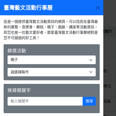
臺灣藝文活動行事曆
2026年8
今天
活動
月
選單
月
週
天
活動列表
這是一個提供臺灣藝文活動資訊的網頁。可以找到全臺灣最
新的展覽、音樂會、舞蹈、親子、戲劇、講座等活動資訊。
2026年8月1日
星期六
若您也是一位藝文愛好者，那麼臺灣藝文活動行事曆絕對是
您不可錯過的好工具！
整天
科博館《奇幻自然》常設展
篩選活動
整天
《定格微光》線上攝影展
整天
115年「掌藝薪傳-大師工作坊」
整天
國立歷史博物館「我的想像博物館」
得獎作品微型展 .ᐟ
整天
《微微震動的小情小愛──張峻碩數位
搜尋關鍵字
感手繪展》
搜尋
整天
《DAYDREAMING——歐亞身心障礙
者藝術巡迴展》