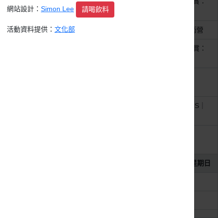
整天
【新月．藝術鑑賞】中國藝術鑑賞：
網站設計：
Simon Lee
請喝飲料
大清盛世的到來！
活動資料提供：
文化部
整天
孟焦畫坊2026暑期漫畫.童畫藝術營
整天
【新月．藝術鑑賞】西洋藝術鑑賞：
20世紀．混亂的新世界
整天
《並非一個人醒著》 施榮傑
IVANSHIH 印花創作個展
整天
積吶虹光｜青天白日滿地虹 : RHS｜
沒有敵人的幾何
整天
《在 枝 葉 之 下 Beneath The
Leaves》
2026年8月2日
星期日
整天
科博館《奇幻自然》常設展
整天
《定格微光》線上攝影展