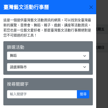
臺灣藝文活動行事曆
2026年8
今天
活動
月
選單
月
週
天
活動列表
這是一個提供臺灣藝文活動資訊的網頁。可以找到全臺灣最
新的展覽、音樂會、舞蹈、親子、戲劇、講座等活動資訊。
2026年8月14日
星期五
若您也是一位藝文愛好者，那麼臺灣藝文活動行事曆絕對是
您不可錯過的好工具！
下午7:30 - 下午11:59
動物 FUN 舞島
篩選活動
2026年8月23日
星期日
下午3:00 - 下午8:00
SA Kids 兒童街舞成果展
搜尋關鍵字
搜尋