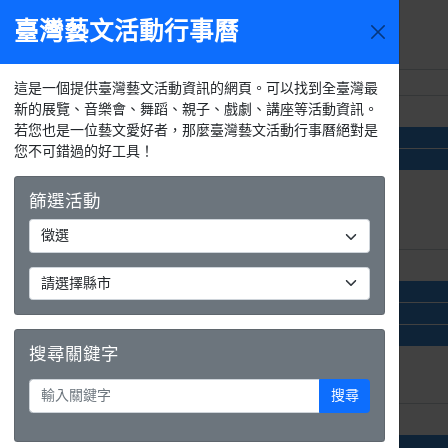
臺灣藝文活動行事曆
活動選單
週日
週一
這是一個提供臺灣藝文活動資訊的網頁。可以找到全臺灣最
新的展覽、音樂會、舞蹈、親子、戲劇、講座等活動資訊。
26日
27日
若您也是一位藝文愛好者，那麼臺灣藝文活動行事曆絕對是
platform A 第二波創作者募集
您不可錯過的好工具！
總獎金123萬！第2屆「青漫獎」徵稿起跑，漫畫新秀就是你！
篩選活動
2日
3日
platform A 第二波創作者募集
總獎金123萬！第2屆「青漫獎」徵稿起跑，漫畫新秀就是你！
2027 金車文藝中心 藝術家駐館計畫
搜尋關鍵字
搜尋
9日
10日
platform A 第二波創作者募集