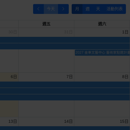
今天
月
週
天
活動列表
週五
週六
30日
31日
1日
2027 金車文藝中心 藝術家駐館計
6日
7日
8日
13日
14日
15日