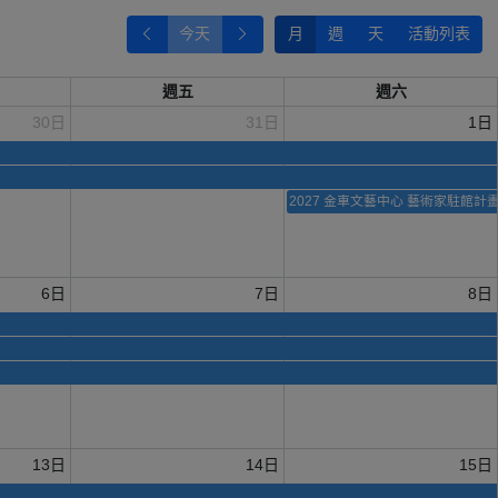
今天
月
週
天
活動列表
週五
週六
30日
31日
1日
2027 金車文藝中心 藝術家駐館計
6日
7日
8日
13日
14日
15日