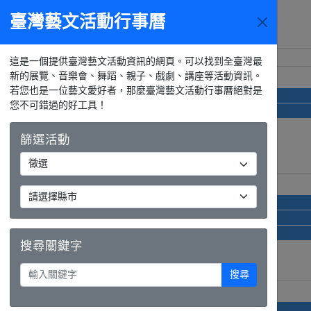
臺灣藝文活動行事曆
活動選單
週日
週一
這是一個提供臺灣藝文活動資訊的網頁。可以找到全臺灣最
新的展覽、音樂會、舞蹈、親子、戲劇、講座等活動資訊。
26日
27日
若您也是一位藝文愛好者，那麼臺灣藝文活動行事曆絕對是
platform A 第二波創作者募集
您不可錯過的好工具！
總獎金123萬！第2屆「青漫獎」徵稿起跑，漫畫新秀就是你！
篩選活動
2日
3日
platform A 第二波創作者募集
總獎金123萬！第2屆「青漫獎」徵稿起跑，漫畫新秀就是你！
2027 金車文藝中心 藝術家駐館計畫
搜尋關鍵字
搜尋
9日
10日
platform A 第二波創作者募集