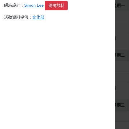
網站設計：
Simon Lee
請喝飲料
2026年8月3日
星期一
整天
2026第11屆MAKAPAH美術獎
活動資料提供：
文化部
整天
2026 吳沙藝文季 藝文競賽
整天
2026 紙上躍躍然．典美插畫大賞
《虛。實──數位與我》
2026年8月4日
星期二
整天
2026第11屆MAKAPAH美術獎
整天
2026 吳沙藝文季 藝文競賽
整天
2026 紙上躍躍然．典美插畫大賞
《虛。實──數位與我》
2026年8月5日
星期三
整天
2026第11屆MAKAPAH美術獎
整天
2026 吳沙藝文季 藝文競賽