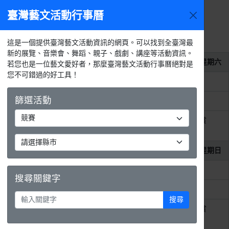
臺灣藝文活動行事曆
2026年8
今天
活動
月
選單
月
週
天
活動列表
這是一個提供臺灣藝文活動資訊的網頁。可以找到全臺灣最
新的展覽、音樂會、舞蹈、親子、戲劇、講座等活動資訊。
2026年8月1日
星期六
若您也是一位藝文愛好者，那麼臺灣藝文活動行事曆絕對是
您不可錯過的好工具！
整天
2026第11屆MAKAPAH美術獎
篩選活動
整天
2026 吳沙藝文季 藝文競賽
整天
2026 紙上躍躍然．典美插畫大賞
《虛。實──數位與我》
2026年8月2日
星期日
整天
2026第11屆MAKAPAH美術獎
搜尋關鍵字
整天
2026 吳沙藝文季 藝文競賽
搜尋
整天
2026 紙上躍躍然．典美插畫大賞
《虛。實──數位與我》