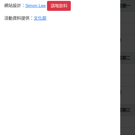
網站設計：
Simon Lee
請喝飲料
2026年8月3日
星期一
整天
2026第11屆MAKAPAH美術獎
活動資料提供：
文化部
整天
2026 吳沙藝文季 藝文競賽
整天
2026 紙上躍躍然．典美插畫大賞
《虛。實──數位與我》
2026年8月4日
星期二
整天
2026第11屆MAKAPAH美術獎
整天
2026 吳沙藝文季 藝文競賽
整天
2026 紙上躍躍然．典美插畫大賞
《虛。實──數位與我》
2026年8月5日
星期三
整天
2026第11屆MAKAPAH美術獎
整天
2026 吳沙藝文季 藝文競賽