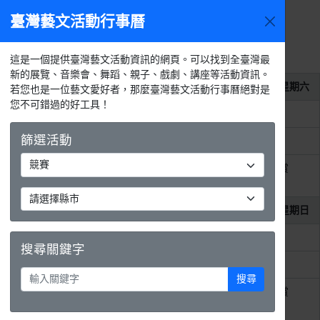
臺灣藝文活動行事曆
2026年8
今天
活動
月
選單
月
週
天
活動列表
這是一個提供臺灣藝文活動資訊的網頁。可以找到全臺灣最
新的展覽、音樂會、舞蹈、親子、戲劇、講座等活動資訊。
2026年8月1日
星期六
若您也是一位藝文愛好者，那麼臺灣藝文活動行事曆絕對是
您不可錯過的好工具！
整天
2026第11屆MAKAPAH美術獎
篩選活動
整天
2026 吳沙藝文季 藝文競賽
整天
2026 紙上躍躍然．典美插畫大賞
《虛。實──數位與我》
2026年8月2日
星期日
整天
2026第11屆MAKAPAH美術獎
搜尋關鍵字
整天
2026 吳沙藝文季 藝文競賽
搜尋
整天
2026 紙上躍躍然．典美插畫大賞
《虛。實──數位與我》