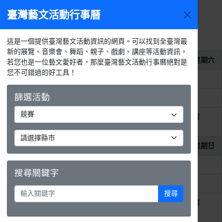
臺灣藝文活動行事曆
2026年8
今天
活動
月
選單
月
週
天
活動列表
這是一個提供臺灣藝文活動資訊的網頁。可以找到全臺灣最
新的展覽、音樂會、舞蹈、親子、戲劇、講座等活動資訊。
2026年8月1日
星期六
若您也是一位藝文愛好者，那麼臺灣藝文活動行事曆絕對是
您不可錯過的好工具！
整天
2026第11屆MAKAPAH美術獎
篩選活動
整天
2026 吳沙藝文季 藝文競賽
整天
2026 紙上躍躍然．典美插畫大賞
《虛。實──數位與我》
2026年8月2日
星期日
整天
2026第11屆MAKAPAH美術獎
搜尋關鍵字
整天
2026 吳沙藝文季 藝文競賽
搜尋
整天
2026 紙上躍躍然．典美插畫大賞
《虛。實──數位與我》