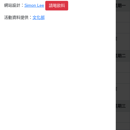
網站設計：
Simon Lee
請喝飲料
2026年8月3日
星期一
整天
2026第11屆MAKAPAH美術獎
活動資料提供：
文化部
整天
2026 吳沙藝文季 藝文競賽
整天
2026 紙上躍躍然．典美插畫大賞
《虛。實──數位與我》
2026年8月4日
星期二
整天
2026第11屆MAKAPAH美術獎
整天
2026 吳沙藝文季 藝文競賽
整天
2026 紙上躍躍然．典美插畫大賞
《虛。實──數位與我》
2026年8月5日
星期三
整天
2026第11屆MAKAPAH美術獎
整天
2026 吳沙藝文季 藝文競賽